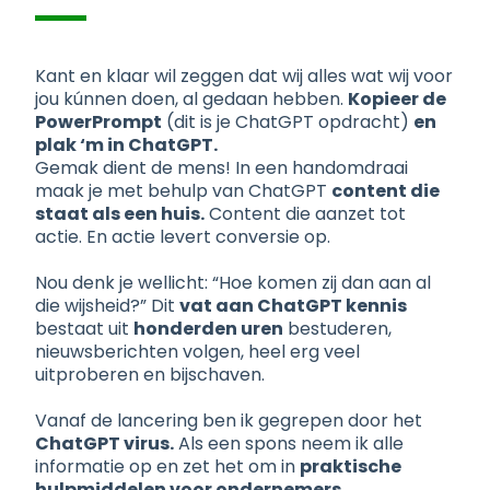
Kant en klaar wil zeggen dat wij alles wat wij voor
jou kúnnen doen, al gedaan hebben.
Kopieer de
PowerPrompt
(dit is je ChatGPT opdracht)
en
plak ‘m in ChatGPT.
Gemak dient de mens! In een handomdraai
maak je met behulp van ChatGPT
content die
staat als een huis.
Content die aanzet tot
actie. En actie levert conversie op.
Nou denk je wellicht: “Hoe komen zij dan aan al
die wijsheid?” Dit
vat aan ChatGPT kennis
bestaat uit
honderden uren
bestuderen,
nieuwsberichten volgen, heel erg veel
uitproberen en bijschaven.
Vanaf de lancering ben ik gegrepen door het
ChatGPT virus.
Als een spons neem ik alle
informatie op en zet het om in
praktische
hulpmiddelen voor ondernemers,