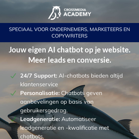
SPECIAAL VOOR ONDERNEMERS, MARKETEERS EN
COPYWRITERS
Jouw eigen AI chatbot op je website.
Meer leads en conversie.
24/7 Support:
AI-chatbots bieden altijd
klantenservice
Personalisatie:
Chatbots geven
aanbevelingen op basis van
gebruikersgedrag.
Leadgeneratie:
Automatiseer
leadgeneratie en -kwalificatie met
chatbots.