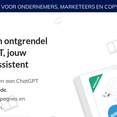
L VOOR ONDERNEMERS, MARKETEERS EN COP
n ontgrendel
T, jouw
ssistent
llen aan ChatGPT
ode
.
ampagnes en
n.